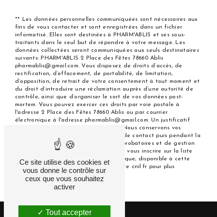
** Les données personnelles communiquées sont nécessaires aux
fins de vous contacter et sont enregistrées dans un fichier
informatisé. Elles sont destinées à PHARM'ABLIS et ses sous-
traitants dans le seul but de répondre à votre message. Les
données collectées seront communiquées aux seuls destinataires
suivants: PHARM'ABLIS 2 Place des Fêtes 78660 Ablis
pharmablis@gmail.com. Vous disposez de droits d’accès, de
rectification, d’effacement, de portabilité, de limitation,
d’opposition, de retrait de votre consentement à tout moment et
du droit d’introduire une réclamation auprès d’une autorité de
contrôle, ainsi que d’organiser le sort de vos données post-
mortem. Vous pouvez exercer ces droits par voie postale à
l'adresse 2 Place des Fêtes 78660 Ablis ou par courrier
électronique à l'adresse pharmablis@gmail.com. Un justificatif
d'identité pourra vous être demandé. Nous conservons vos
données pendant la période de prise de contact puis pendant la
durée de prescription légale aux fins probatoires et de gestion
des contentieux. Vous avez le droit de vous inscrire sur la liste
d'opposition au démarchage téléphonique, disponible à cette
Ce site utilise des cookies et
adresse:
Bloctel.gouv.fr
. Consultez le site cnil.fr pour plus
vous donne le contrôle sur
d’informations sur vos droits.
ceux que vous souhaitez
activer
Tout accepter