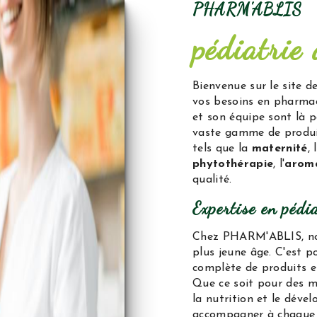
PHARM'ABLIS
pédiatrie 
Bienvenue sur le site 
vos besoins en pharmac
et son équipe sont là 
vaste gamme de produi
tels que la
maternité
,
phytothérapie
, l'
arom
qualité.
Expertise en pédia
Chez PHARM'ABLIS, nou
plus jeune âge. C'est 
complète de produits e
Que ce soit pour des mé
la nutrition et le déve
accompagner à chaque é