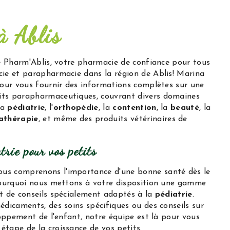
à Ablis
de Pharm'Ablis, votre pharmacie de confiance pour tous
ie et parapharmacie dans la région de Ablis! Marina
pour vous fournir des informations complètes sur une
ts parapharmaceutiques, couvrant divers domaines
 la
pédiatrie
, l'
orthopédie
, la
contention
, la
beauté
, la
athérapie
, et même des produits vétérinaires de
trie pour vos petits
s comprenons l'importance d'une bonne santé dès le
pourquoi nous mettons à votre disposition une gamme
t de conseils spécialement adaptés à la
pédiatrie
.
dicaments, des soins spécifiques ou des conseils sur
loppement de l'enfant, notre équipe est là pour vous
tape de la croissance de vos petits.