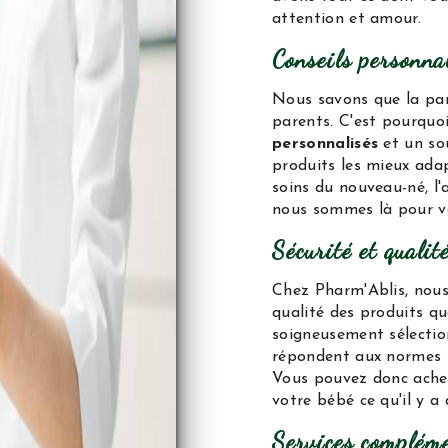
attention et amour.
Conseils personnal
Nous savons que la par
parents. C'est pourquoi
personnalisés
et un sou
produits les mieux ada
soins du nouveau-né, l
nous sommes là pour v
Sécurité et qualit
Chez Pharm'Ablis, nous
qualité des produits q
soigneusement sélection
répondent aux normes le
Vous pouvez donc achet
votre bébé ce qu'il y a
Services compléme