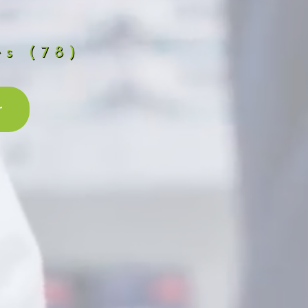
es (78)
r